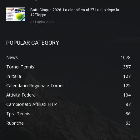
Batti Cinque 2026: La classifica al 27 Luglio dopo la
12^Tappa
27 Luglio 2026
POPULAR CATEGORY
News
1078
Tornei Tennis
357
In Italia
127
Calendario Regionale Tornei
125
Attività Federali
104
Campionato Affiliati FITP
87
Tpra Tennis
86
Rubriche
63