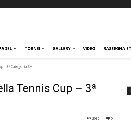
PADEL
TORNEI
GALLERY
VIDEO
RASSEGNA S
up - 3ª Categoria SM
ella Tennis Cup – 3ª
2090
0