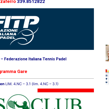
zaferro
339.8512822
.) – Federazione Italiana Tennis Padel
gramma Gare
pen
LIM. 4.NC – 3.1 (lim. 4.NC – 3.1)