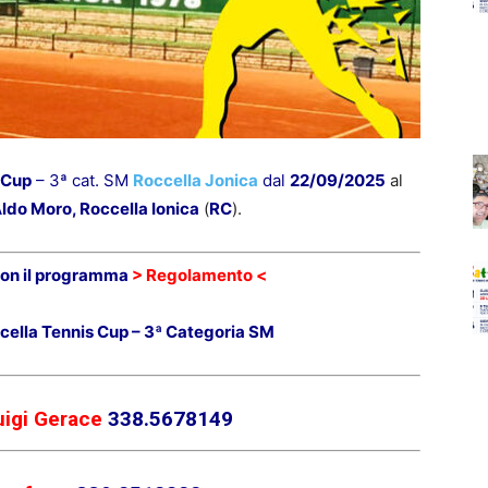
 Cup
– 3ª cat. SM
Roccella Jonica
dal
22/09/2025
al
ldo Moro, Roccella Ionica
(
RC
).
on il programma
> Regolamento <
cella Tennis Cup – 3ª Categoria SM
uigi Gerace
338.5678149