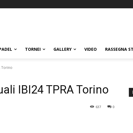
PADEL
TORNEI
GALLERY
VIDEO
RASSEGNA S
A Torino
uali IBI24 TPRA Torino
637
0