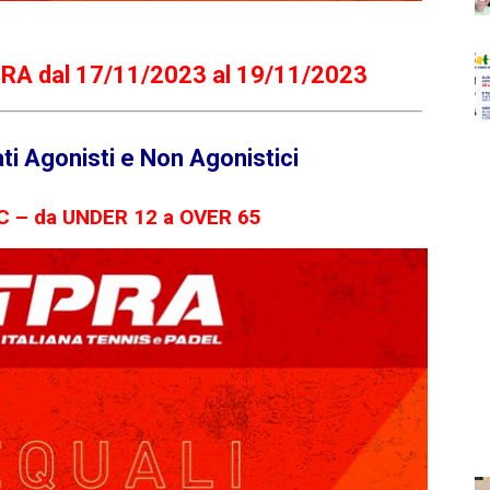
TPRA
dal 17/11/2023 al 19/11/2023
ti Agonisti e Non Agonistici
NC –
da UNDER 12 a OVER 65