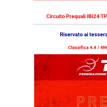
Circuito Prequali IBI24 
Riservato ai tessera
Classifica 4.4 / 4