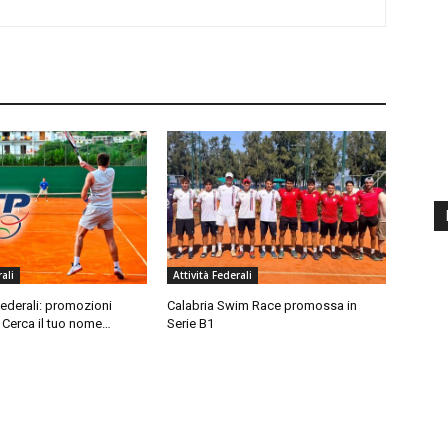
ali
Attività Federali
federali: promozioni
Calabria Swim Race promossa in
 Cerca il tuo nome…
Serie B1