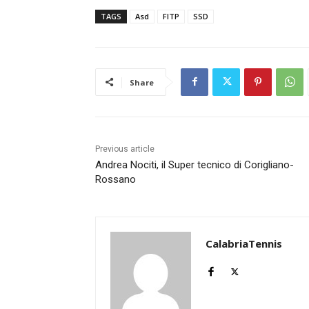
TAGS
Asd
FITP
SSD
Share
Previous article
Andrea Nociti, il Super tecnico di Corigliano-
Rossano
CalabriaTennis