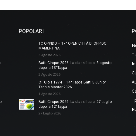
POPOLARI
P
TC OPPIDO – 17° OPEN CITTÀ DI OPPIDO
N
MAMERTINA
To
3 Agosto 2026
o
Batti Cinque 2026: La classifica al 3 agosto
In
dopo la 13^Tappa
Ca
3 Agosto 2026
At
CT Gioia 1974 – 14ª Tappa Batti 5 Junior
Tennis Master 2026
Ca
1 Agosto 2026
Tp
o
Batti Cinque 2026: La classifica al 27 Luglio
dopo la 12^Tappa
Ru
27 Luglio 2026