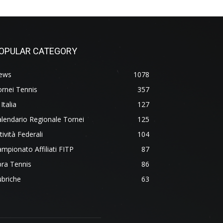
OPULAR CATEGORY
ews
1078
rnei Tennis
357
 Italia
127
lendario Regionale Tornei
125
tività Federali
104
mpionato Affiliati FITP
87
ra Tennis
86
briche
63