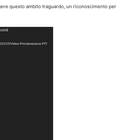
gere questo ambito traguardo, un riconoscimento per
found
s/2022/10/Video-Proclamazione-FIT-