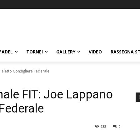
PADEL
TORNEI
GALLERY
VIDEO
RASSEGNA S
eletto Consigliere Federale
ale FIT: Joe Lappano
 Federale
988
0