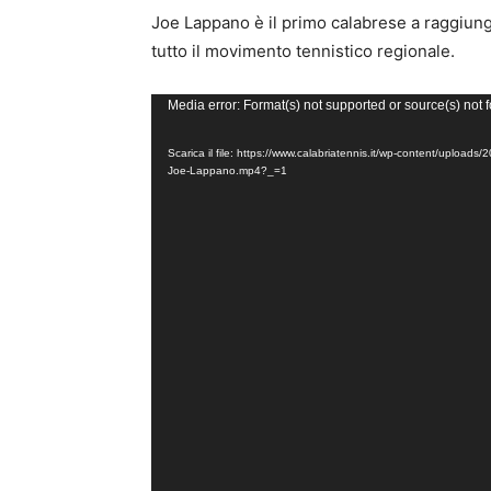
Joe Lappano è il primo calabrese a raggiun
tutto il movimento tennistico regionale.
V
Media error: Format(s) not supported or source(s) not 
i
Scarica il file: https://www.calabriatennis.it/wp-content/upload
d
Joe-Lappano.mp4?_=1
e
o
P
l
a
y
e
r