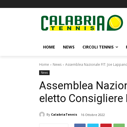
HOME
NEWS
CIRCOLI TENNIS
Home
News
Assemblea Nazionale FIT: Joe Lappano 
News
Assemblea Nazion
eletto Consigliere
By
CalabriaTennis
16 Ottobre 2022