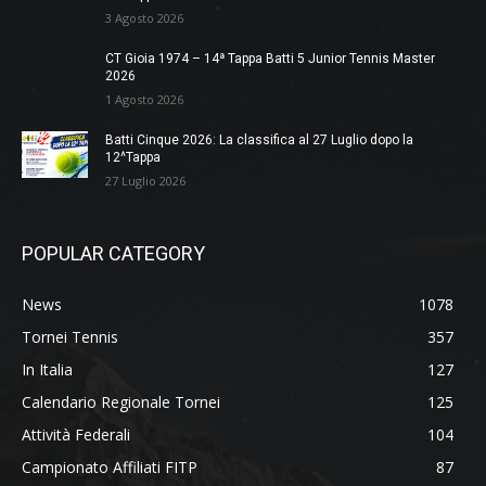
3 Agosto 2026
CT Gioia 1974 – 14ª Tappa Batti 5 Junior Tennis Master
2026
1 Agosto 2026
Batti Cinque 2026: La classifica al 27 Luglio dopo la
12^Tappa
27 Luglio 2026
POPULAR CATEGORY
News
1078
Tornei Tennis
357
In Italia
127
Calendario Regionale Tornei
125
Attività Federali
104
Campionato Affiliati FITP
87