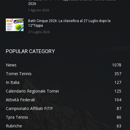
2026
1 Agosto 2026
Batti Cinque 2026: La classifica al 27 Luglio dopo la
12^Tappa
27 Luglio 2026
POPULAR CATEGORY
News
1078
Tornei Tennis
357
In Italia
127
Calendario Regionale Tornei
125
Attività Federali
104
Campionato Affiliati FITP
87
Tpra Tennis
86
Rubriche
63