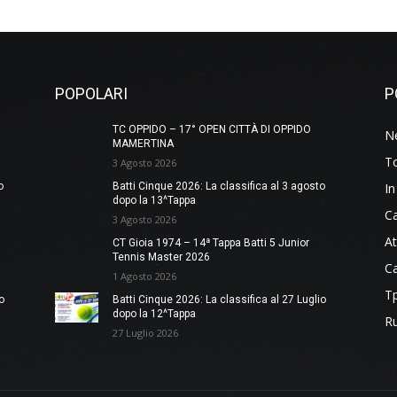
POPOLARI
P
TC OPPIDO – 17° OPEN CITTÀ DI OPPIDO
N
MAMERTINA
To
3 Agosto 2026
o
Batti Cinque 2026: La classifica al 3 agosto
In
dopo la 13^Tappa
Ca
3 Agosto 2026
At
CT Gioia 1974 – 14ª Tappa Batti 5 Junior
Tennis Master 2026
Ca
1 Agosto 2026
Tp
o
Batti Cinque 2026: La classifica al 27 Luglio
dopo la 12^Tappa
Ru
27 Luglio 2026