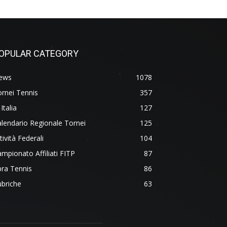
OPULAR CATEGORY
ews
1078
rnei Tennis
357
 Italia
127
lendario Regionale Tornei
125
tività Federali
104
mpionato Affiliati FITP
87
ra Tennis
86
briche
63