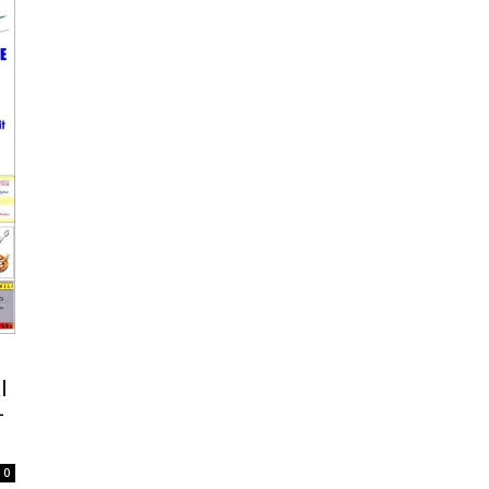
l
–
0